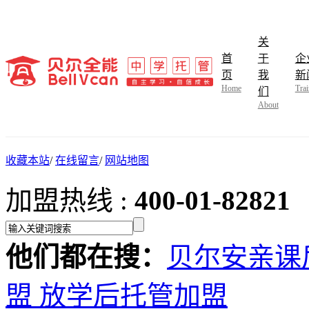
关
首
于
企
页
我
新
Home
Trai
们
About
收藏本站
/
在线留言
/
网站地图
加盟热线 :
400-01-82821
他们都在搜：
贝尔安亲课
盟
放学后托管加盟