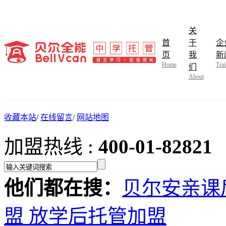
关
首
于
企
页
我
新
Home
Trai
们
About
收藏本站
/
在线留言
/
网站地图
加盟热线 :
400-01-82821
他们都在搜：
贝尔安亲课
盟
放学后托管加盟